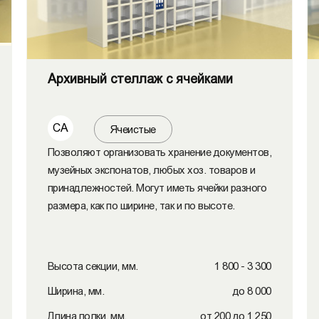
Архивный стеллаж с ячейками
СА
Ячеистые
Позволяют организовать хранение документов,
музейных экспонатов, любых хоз. товаров и
принадлежностей. Могут иметь ячейки разного
размера, как по ширине, так и по высоте.
Высота секции, мм.
1 800 - 3 300
Ширина, мм.
до 8 000
Длина полки, мм.
от 200 до 1 250