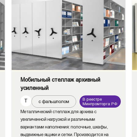
Мобильный стеллаж архивный
усиленный
В реестре
Т
с фальшполом
Минпромторга РФ
Металлический стеллаж для архива с
увеличенной нагрузкой и различными
вариантами наполнения: полочные, шкафы,
выдвижные ящики и сетки. Производится на