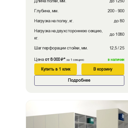
Длина полки, мм.
до 1250
Глубина, мм.
200 - 900
Нагрузка на полку, кг.
до 80
Нагрузка на двухстороннюю секцию,
до 1080
кг.
Шаг перфорации стойки, мм.
12,5 / 25
Цена
от 8 000 ₽*
в наличии
за 1 секцию
Купить в 1 клик
В корзину
Подробнее