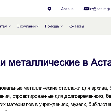
Астана
kz@saturngk.
нтам
О компании
Помощь
Контакты
и металлические в Аст
иональные
металлические стеллажи для архива, б
ения, спроектированные для
долговременного, бе
угих материалов в учреждениях, музеях, библиоте