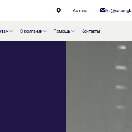
Астана
kz@saturngk.
нтам
О компании
Помощь
Контакты