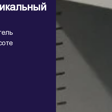
тикальный
тель
соте