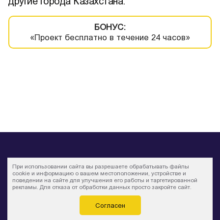
другие города Казахстана.
БОНУС:
«Проект бесплатно в течение 24 часов»
При использовании сайта вы разрешаете обрабатывать файлы
cookie и информацию о вашем местоположении, устройстве и
поведении на сайте для улучшения его работы и таргетированной
+7 (342) 206-16-16
рекламы. Для отказа от обработки данных просто закройте сайт.
Звонок бесплатный
Согласен
kz@saturngk.ru
МЫ В СОЦИАЛЬНЫХ СЕТЯХ: