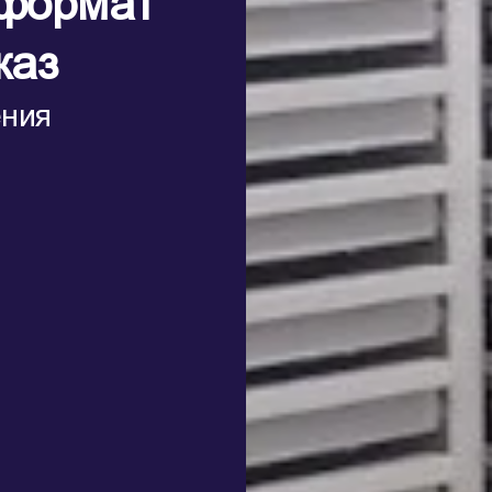
формат
каз
ения