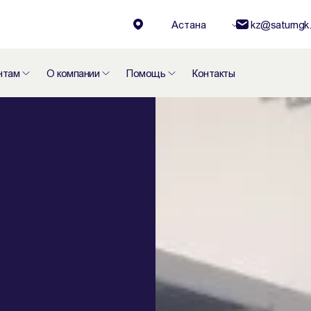
Астана
kz@saturngk.
нтам
О компании
Помощь
Контакты