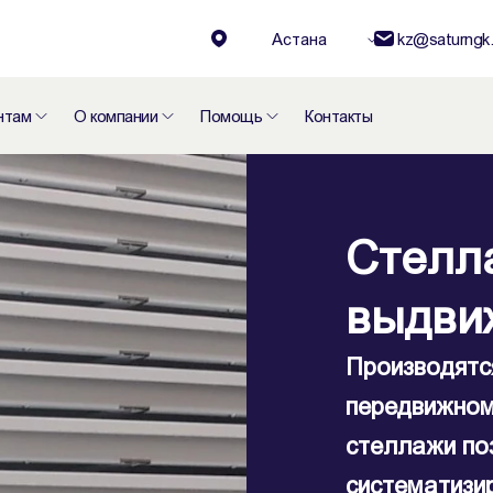
Астана
kz@saturngk.
нтам
О компании
Помощь
Контакты
Стелл
Стелл
выдви
выдви
Решают целы
Производятс
оборудовани
передвижном
библиотеке д
стеллажи по
или комплек
систематизи