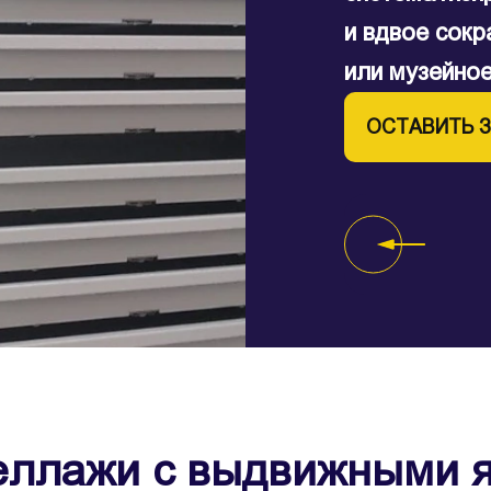
промышленн
и вдвое сокр
Могут быть 
или музейно
опечатывающ
ОСТАВИТЬ 
ОСТАВИТЬ 
еллажи с выдвижными 