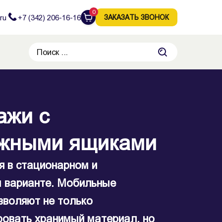
0
ru
+7 (342) 206-16-16
ЗАКАЗАТЬ ЗВОНОК
ажи с
ажи с
жными ящиками
жными ящиками
й спектр задач: от
я в стационарном и
я картотеки в офисе или
 варианте. Мобильные
о хранения экспонатов музея
зволяют не только
тующих деталей в
ровать хранимый материал, но