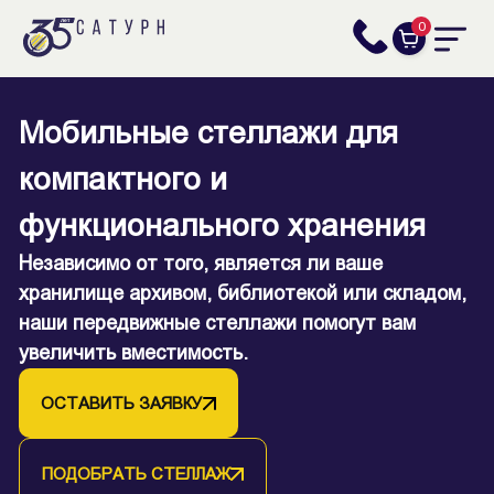
0
Мобильные стеллажи для
Завоевывайте пространство с
компактного и
нашими высокими стеллажами
функционального хранения
Оборудуйте свой архив, библиотеку или склад
Независимо от того, является ли ваше
стационарными стеллажами с высотой до 3,5
хранилище архивом, библиотекой или складом,
метров. Теперь у вас будет больше места для
наши передвижные стеллажи помогут вам
хранения ценных документов и вещей.
увеличить вместимость.
ОСТАВИТЬ ЗАЯВКУ
ОСТАВИТЬ ЗАЯВКУ
ПОДОБРАТЬ СТЕЛЛАЖ
ПОДОБРАТЬ СТЕЛЛАЖ