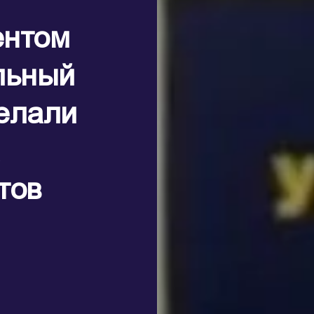
ентом
льный
делали
тов