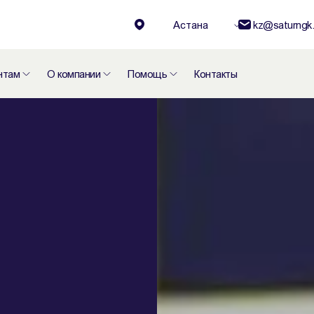
Астана
kz@saturngk.
нтам
О компании
Помощь
Контакты