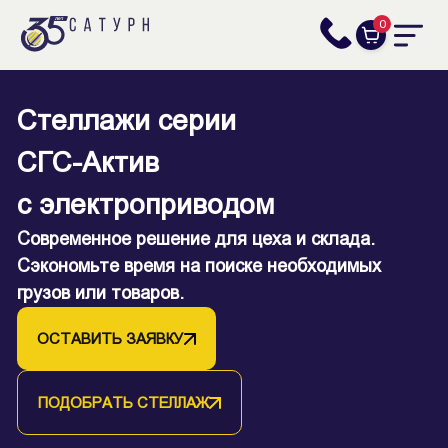
0
Стеллажи серии
Мобильные складские
СГС-Актив
стеллажи серии СБ-СГС
с электроприводом
Увеличьте в 2 раза вместимость склада на этой
Современное решение для цеха и склада.
же площади.
Сэкономьте время на поиске необходимых
грузов или товаров.
ОСТАВИТЬ ЗАЯВКУ
ОСТАВИТЬ ЗАЯВКУ
ПОДОБРАТЬ СТЕЛЛАЖ
ПОДОБРАТЬ СТЕЛЛАЖ