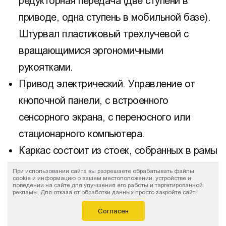
редукторная передача (две ступени в
приводе, одна ступень в мобильной базе).
Штурвал пластиковый трехлучевой с
вращающимися эргономичными
рукоятками.
Привод электрический. Управление от
кнопочной панели, с встроенного
сенсорного экрана, с переносного или
стационарного компьютера.
Каркас состоит из стоек, собранных в рамы
и уровней хранения. Уровни хранения в
При использовании сайта вы разрешаете обрабатывать файлы
cookie и информацию о вашем местоположении, устройстве и
двух вариантах конструкции: сплошная
поведении на сайте для улучшения его работы и таргетированной
рекламы. Для отказа от обработки данных просто закройте сайт.
металлическая полка или наборные,
Согласен
состоящие из балок и металлических