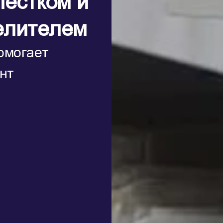
пестком и
елителем
омогает
нт