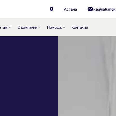
Астана
kz@saturngk.
нтам
О компании
Помощь
Контакты