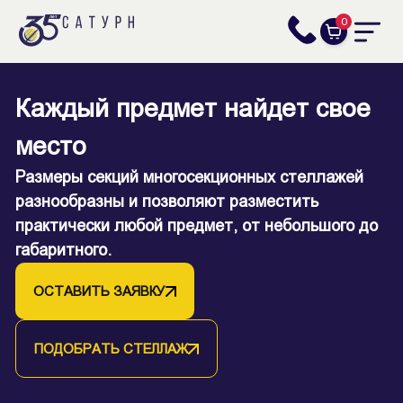
0
Каждый предмет найдет свое
Секционные стеллажи
место
Помогут организовать упорядоченное хранение
на складе, в архиве, музее, регистратуре
Размеры секций многосекционных стеллажей
поликлиники.
разнообразны и позволяют разместить
Изготавливаются на основе стационарных или
практически любой предмет, от небольшого до
мобильных стеллажей со сплошной стойкой.
габаритного.
ОСТАВИТЬ ЗАЯВКУ
ОСТАВИТЬ ЗАЯВКУ
ПОДОБРАТЬ СТЕЛЛАЖ
ПОДОБРАТЬ СТЕЛЛАЖ