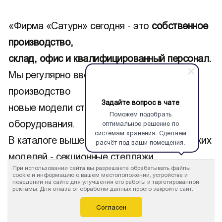
«Фирма «Сатурн» сегодня - это
собственное
производство,
склад, офис и квалифицированный персонал.
Мы регулярно вводим в серийное
производство
Задайте вопрос в чате
новые модели стеллажей и другого
Поможем подобрать
оборудования.
оптимальное решение по
системам хранения. Сделаем
В каталоге выше представлена одна из таких
расчёт под ваши помещения.
моделей - секционные стеллажи.
При использовании сайта вы разрешаете обрабатывать файлы
cookie и информацию о вашем местоположении, устройстве и
СКАЧАТЬ КАТАЛОГ
поведении на сайте для улучшения его работы и таргетированной
рекламы. Для отказа от обработки данных просто закройте сайт.
Согласен
ПОДРОБНЕЕ О КОМПАНИИ