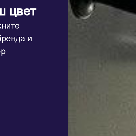
ш цвет
кните
бренда и
ер