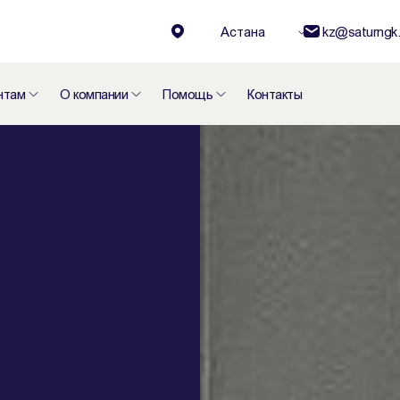
Астана
kz@saturngk.
нтам
О компании
Помощь
Контакты