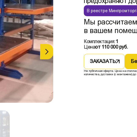
предохраняют дор
В реестре Минпромторг
Мы рассчитаем
в вашем помещ
Комплектация:
1
Цена
от 110 000 руб.
ЗАКАЗАТЬ
Бе
Не публичная оферта. Цена на стелла
количества, доставки (с монтажем) до 