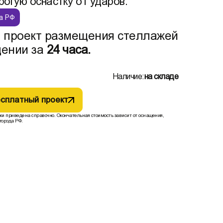
огую оснастку от ударов.
а РФ
 проект размещения стеллажей
ении за
24 часа.
Наличие:
на складе
сплатный проект
жи приведена справочно. Окончательная стоимость зависит от оснащения,
города РФ.