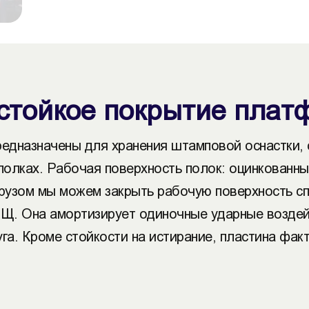
стойкое покрытие пла
редназначены для хранения штамповой оснастки,
 полках. Рабочая поверхность полок: оцинкованн
грузом мы можем закрыть рабочую поверхность с
МКЩ. Она амортизирует одиночные ударные возде
уга. Кроме стойкости на истирание, пластина фа