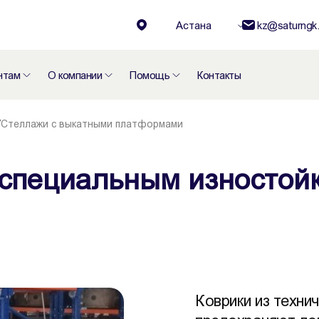
Астана
kz@saturngk.
нтам
О компании
Помощь
Контакты
/
Стеллажи с выкатными платформами
о специальным изностой
Коврики из техни