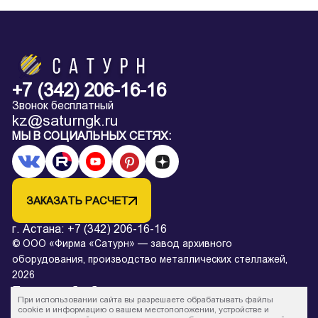
+7 (342) 206-16-16
Звонок бесплатный
kz@saturngk.ru
МЫ В СОЦИАЛЬНЫХ СЕТЯХ:
ЗАКАЗАТЬ РАСЧЕТ
г. Астана:
+7 (342) 206-16-16
© ООО «Фирма «Сатурн» — завод архивного
оборудования, производство металлических стеллажей,
2026
Политика обработки персональных данных
При использовании сайта вы разрешаете обрабатывать файлы
* Все цены на сайте в процессе обновления и не являются
cookie и информацию о вашем местоположении, устройстве и